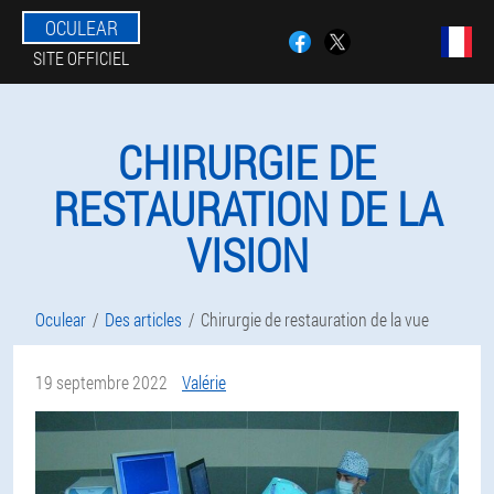
OCULEAR
SITE OFFICIEL
CHIRURGIE DE
RESTAURATION DE LA
VISION
Oculear
Des articles
Chirurgie de restauration de la vue
19 septembre 2022
Valérie