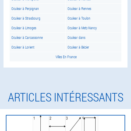
Oculear à Perpignan
Oculear à Rennes
Oculear à Strasbourg
Oculear à Toulon
Oculear à Limoges
Oculear à Metz-Nancy
Oculear à Carcassonne
Oculear dans
Oculear à Lorient
Oculear à Bézier
Villes En France
ARTICLES INTÉRESSANTS