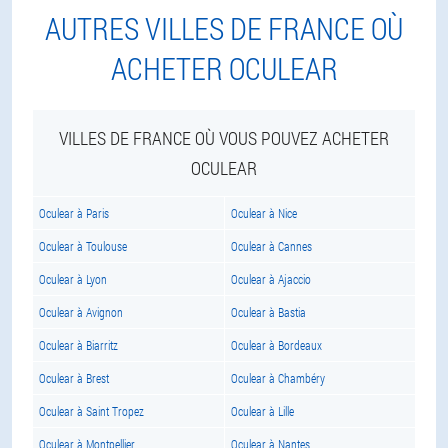
AUTRES VILLES DE FRANCE OÙ
ACHETER OCULEAR
VILLES DE FRANCE OÙ VOUS POUVEZ ACHETER
OCULEAR
Oculear à Paris
Oculear à Nice
Oculear à Toulouse
Oculear à Cannes
Oculear à Lyon
Oculear à Ajaccio
Oculear à Avignon
Oculear à Bastia
Oculear à Biarritz
Oculear à Bordeaux
Oculear à Brest
Oculear à Chambéry
Oculear à Saint Tropez
Oculear à Lille
Oculear à Montpellier
Oculear à Nantes