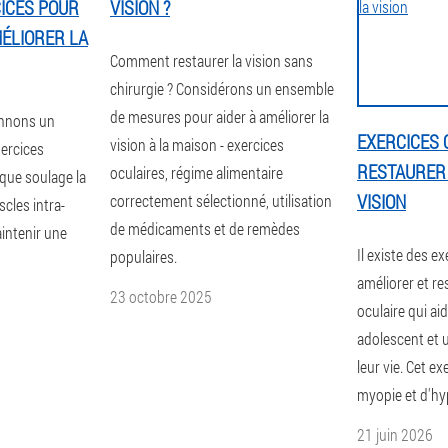
ICES POUR
VISION ?
ÉLIORER LA
Comment restaurer la vision sans
chirurgie ? Considérons un ensemble
de mesures pour aider à améliorer la
onnons un
EXERCICES 
vision à la maison - exercices
xercices
RESTAURER 
oculaires, régime alimentaire
que soulage la
VISION
correctement sélectionné, utilisation
cles intra-
de médicaments et de remèdes
aintenir une
Il existe des e
populaires.
améliorer et re
23 octobre 2025
oculaire qui ai
adolescent et u
leur vie. Cet e
myopie et d'hy
21 juin 2026