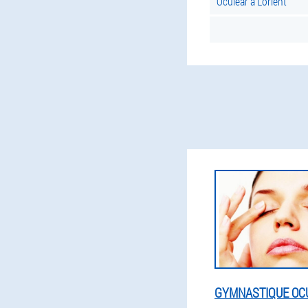
Oculear à Lorient
GYMNASTIQUE OCU