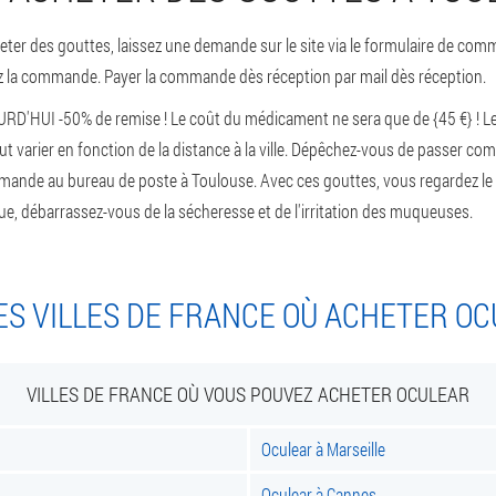
er des gouttes, laissez une demande sur le site via le formulaire de comm
ez la commande. Payer la commande dès réception par mail dès réception.
D'HUI -50% de remise ! Le coût du médicament ne sera que de {45 €} ! Le 
eut varier en fonction de la distance à la ville. Dépêchez-vous de passer c
mmande au bureau de poste à Toulouse. Avec ces gouttes, vous regardez l
vue, débarrassez-vous de la sécheresse et de l'irritation des muqueuses.
S VILLES DE FRANCE OÙ ACHETER O
VILLES DE FRANCE OÙ VOUS POUVEZ ACHETER OCULEAR
Oculear à Marseille
Oculear à Cannes