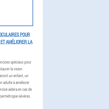
OCULAIRES POUR
ET AMÉLIORER LA
xercices spéciaux pour
staurer la vision
deront un enfant, un
n adulte à améliorer
xercice aidera en cas de
permétropie sévères.