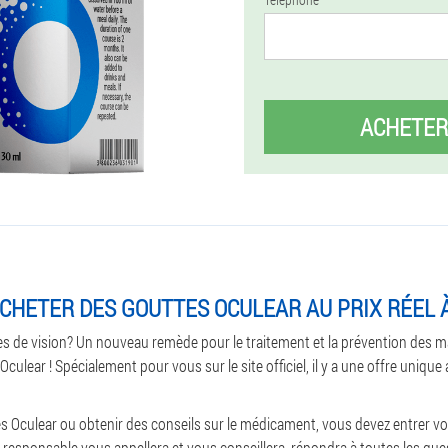
ACHETER
HETER DES GOUTTES OCULEAR AU PRIX RÉEL 
 de vision? Un nouveau remède pour le traitement et la prévention des 
Oculear ! Spécialement pour vous sur le site officiel, il y a une offre uniqu
s Oculear ou obtenir des conseils sur le médicament, vous devez entrer vo
responsable vous appellera et vous conseillera, répondra à toutes les que