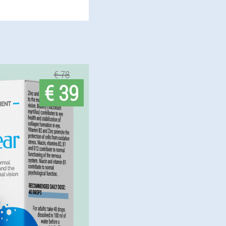
€ 78
€ 39