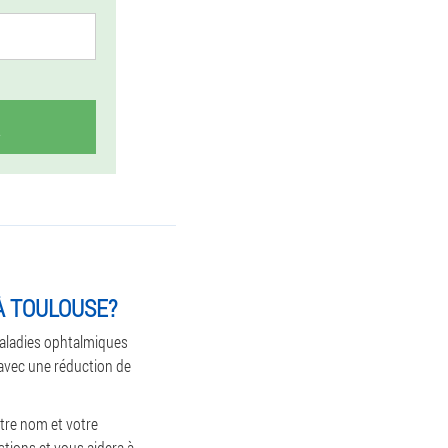
À TOULOUSE?
maladies ophtalmiques
e avec une réduction de
tre nom et votre
stions et vous aidera à